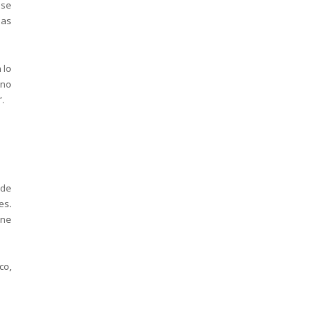
 se
las
 lo
 no
.
 de
es.
ene
co,