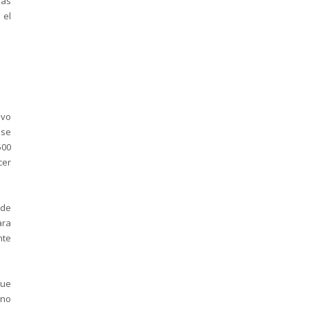
las
 el
ivo
 se
500
cer
 de
ara
nte
que
rno