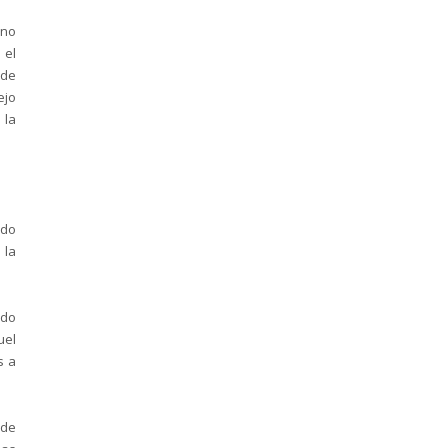
eno
 el
 de
ejo
 la
ido
 la
ndo
uel
s a
 de