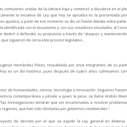
as comisiones unidas de la cámara baja y comenzó a discutirse en el pl
icamente la iniciativa de Ley que hoy se aprueba es la presentada por
eves ajustes), a partir de ese momento se dio un fuerte debate entre parte
ía identificada con el documento y con sus creadores vinculados al Cons
 se dedicó a defender su propuesta a través de “ataques y manteniendo
 que siguieron de cerca este proceso legislativo.
Eugenia Hernández Pérez, respaldada por once integrantes de su part
 hoy es un día histórico, pues después de cuatro años culminamos con
ector de humanidades, ciencia, tecnología e innovación. Seguimos hacie
 historia contemporánea y pésele a quien le pese, se llama Andrés Man
“las investigaciones tendrán que ser encaminadas a resolver problema
s regiones, que han sido olvidadas por gobiernos neoliberales.”
proyecto de decreto por el que se expide la Ley general en Materia