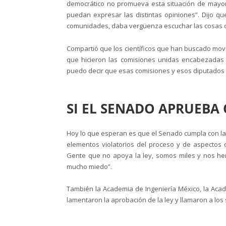
democrático no promueva esta situación de mayori
puedan expresar las distintas opiniones”. Dijo qu
comunidades, daba vergüenza escuchar las cosas q
Compartió que los científicos que han buscado mov
que hicieron las comisiones unidas encabezadas p
puedo decir que esas comisiones y esos diputados
SI EL SENADO APRUEBA 
Hoy lo que esperan es que el Senado cumpla con la d
elementos violatorios del proceso y de aspectos 
Gente que no apoya la ley, somos miles y nos h
mucho miedo”.
También la Academia de Ingeniería México, la Aca
lamentaron la aprobación de la ley y llamaron a los 