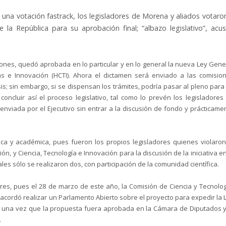
una votación fastrack, los legisladores de Morena y aliados votaro
 la República para su aprobación final; “albazo legislativo”, acu
iones, quedó aprobada en lo particular y en lo general la nueva Ley Gene
s e Innovación (HCTI). Ahora el dictamen será enviado a las comisio
s; sin embargo, si se dispensan los trámites, podría pasar al pleno para
oncluir así el proceso legislativo, tal como lo prevén los legisladores
enviada por el Ejecutivo sin entrar a la discusión de fondo y prácticame
ca y académica, pues fueron los propios legisladores quienes violaron
, y Ciencia, Tecnología e Innovación para la discusión de la iniciativa en
es sólo se realizaron dos, con participación de la comunidad científica.
es, pues el 28 de marzo de este año, la Comisión de Ciencia y Tecnolog
acordó realizar un Parlamento Abierto sobre el proyecto para expedir la 
o una vez que la propuesta fuera aprobada en la Cámara de Diputados y
.