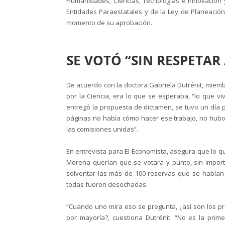
Humanidades, Ciencias, Tecnologías e Innovación y
Entidades Paraestatales y de la Ley de Planeación”,
momento de su aprobación.
SE VOTÓ “SIN RESPETA
De acuerdo con la doctora Gabriela Dutrénit, miembr
por la Ciencia, era lo que se esperaba, “lo que 
entregó la propuesta de dictamen, se tuvo un día 
páginas no había cómo hacer ese trabajo, no hubo 
las comisiones unidas”.
En entrevista para El Economista, asegura que lo qu
Morena querían que se votara y punto, sin importa
solventar las más de 100 reservas que se habían i
todas fueron desechadas.
“Cuando uno mira eso se pregunta, ¿así son los pr
por mayoría?, cuestiona Dutrénit. “No es la pr