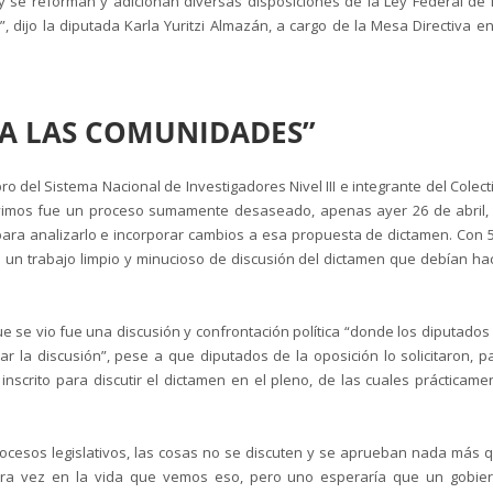
 se reforman y adicionan diversas disposiciones de la Ley Federal de 
 dijo la diputada Karla Yuritzi Almazán, a cargo de la Mesa Directiva en
R A LAS COMUNIDADES”
o del Sistema Nacional de Investigadores Nivel III e integrante del Colect
vivimos fue un proceso sumamente desaseado, apenas ayer 26 de abril,
para analizarlo e incorporar cambios a esa propuesta de dictamen. Con 
un trabajo limpio y minucioso de discusión del dictamen que debían ha
e se vio fue una discusión y confrontación política “donde los diputados
r la discusión”, pese a que diputados de la oposición lo solicitaron, p
nscrito para discutir el dictamen en el pleno, de las cuales prácticame
ocesos legislativos, las cosas no se discuten y se aprueban nada más 
imera vez en la vida que vemos eso, pero uno esperaría que un gobie