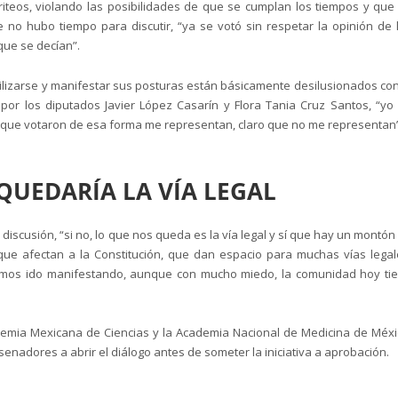
teos, violando las posibilidades de que se cumplan los tiempos y que
e no hubo tiempo para discutir, “ya se votó sin respetar la opinión de 
ue se decían”.
ilizarse y manifestar sus posturas están básicamente desilusionados con
or los diputados Javier López Casarín y Flora Tania Cruz Santos, “yo
 que votaron de esa forma me representan, claro que no me representan”
QUEDARÍA LA VÍA LEGAL
iscusión, “si no, lo que nos queda es la vía legal y sí que hay un montón
que afectan a la Constitución, que dan espacio para muchas vías legal
emos ido manifestando, aunque con mucho miedo, la comunidad hoy ti
demia Mexicana de Ciencias y la Academia Nacional de Medicina de Méxi
senadores a abrir el diálogo antes de someter la iniciativa a aprobación.