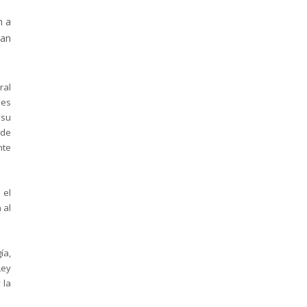
n a
san
ral
nes
 su
 de
nte
 el
 al
ía,
Ley
 la