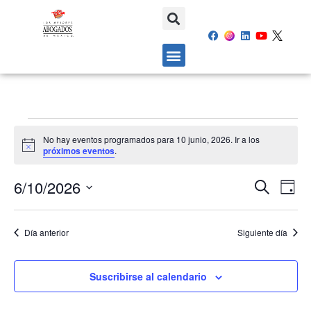
No hay eventos programados para 10 junio, 2026. Ir a los
Aviso
próximos eventos
.
6/10/2026
NAVEG
NAV
Buscar
Día
DE
Selecciona
DE
VIS
la
BÚSQU
Día anterior
Siguiente día
fecha.
DE
Y
EV
VISTAS
Suscribirse al calendario
DE