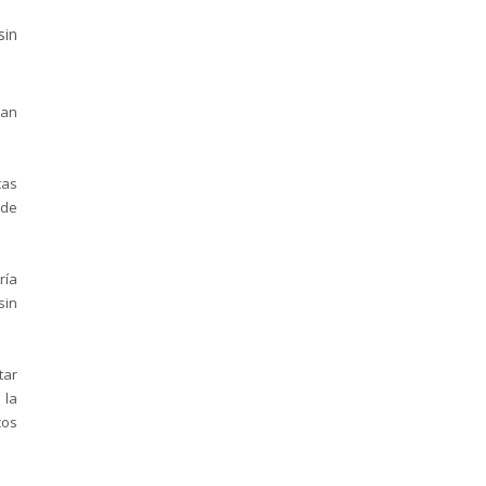
sin
tan
cas
 de
ría
sin
tar
 la
cos