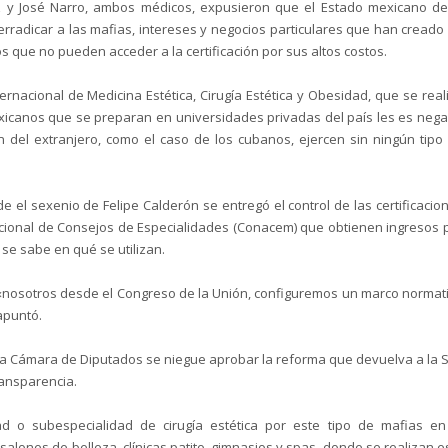
z y José Narro, ambos médicos, expusieron que el Estado mexicano d
y erradicar a las mafias, intereses y negocios particulares que han creado
 que no pueden acceder a la certificación por sus altos costos.
rnacional de Medicina Estética, Cirugía Estética y Obesidad, que se real
xicanos que se preparan en universidades privadas del país les es neg
nen del extranjero, como el caso de los cubanos, ejercen sin ningún tipo
el sexenio de Felipe Calderón se entregó el control de las certificacio
cional de Consejos de Especialidades (Conacem) que obtienen ingresos 
 se sabe en qué se utilizan.
y «nosotros desde el Congreso de la Unión, configuremos un marco normat
apuntó.
la Cámara de Diputados se niegue aprobar la reforma que devuelva a la 
transparencia.
ad o subespecialidad de cirugía estética por este tipo de mafias en
 salones de belleza, clínicas patito, gimnasios y spas, donde se realizan e