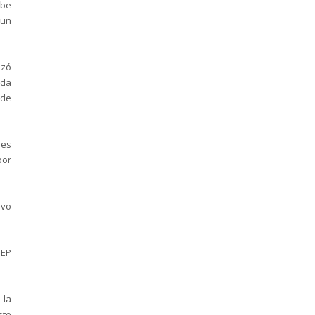
ebe
 un
izó
ada
 de
nes
por
ivo
SEP
 la
ste