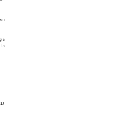
 en
gía
 la
SU