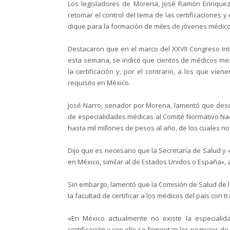
Los legisladores de Morena, José Ramón Enrique
retomar el control del tema de las certificaciones 
dique para la formación de miles de jóvenes médicos
Destacaron que en el marco del XXVII Congreso Inte
esta semana, se indicó que cientos de médicos me
la certificación y, por el contrario, a los que vie
requisito en México.
José Narro, senador por Morena, lamentó que desde 
de especialidades médicas al Comité Normativo Na
hasta mil millones de pesos al año, de los cuales no
Dijo que es necesario que la Secretaría de Salud 
en México, similar al de Estados Unidos o España», 
Sin embargo, lamentó que la Comisión de Salud de 
la facultad de certificar a los médicos del país con 
«En México actualmente no existe la especialid
certificación y con ello se fomentan los negocios de