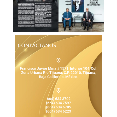
CONTÁCTANOS
Francisco Javier Mina # 1571, Interior 104, Col.
Zona Urbana Río Tijuana, C.P. 22010, Tijuana,
Baja California, México.
664) 634 3702
(664) 634 7597
(664) 634 6785
(664) 634 6223