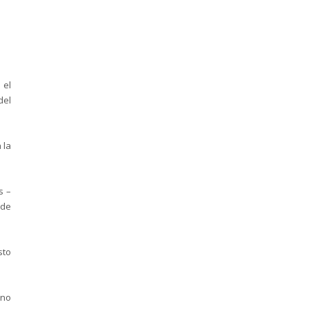
 el
del
 la
s –
 de
sto
 no