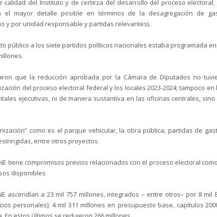
lidad del Instituto y de certeza del desarrollo del proceso electoral;
on el mayor detalle posible en términos de la desagregación de ga
os y por unidad responsable y partidas relevantes).
ento público a los siete partidos políticos nacionales estaba programada en
millones.
inaron que la reducción aprobada por la Cámara de Diputados no tuvi
zación del proceso electoral federal y los locales 2023-2024; tampoco en 
ritales ejecutivas, ni de manera sustantiva en las oficinas centrales, sino
zación” como es el parque vehicular, la obra pública, partidas de gas
estringidas, entre otros proyectos.
INE tiene compromisos previos relacionados con el proceso electoral como
sos disponibles.
NE ascendían a 23 mil 757 millones, integrados – entre otros– por 8 mil 
cios personales); 4 mil 311 millones en presupuesto base, capítulos 200
a. En estos últimos se redujeron 266 millones.