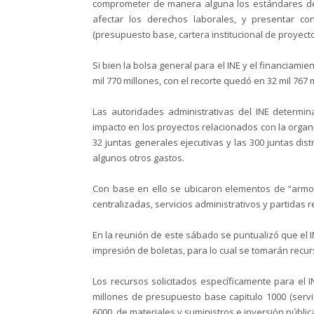
comprometer de manera alguna los estándares de ca
afectar los derechos laborales, y presentar c
(presupuesto base, cartera institucional de proyect
Si bien la bolsa general para el INE y el financiami
mil 770 millones, con el recorte quedó en 32 mil 767 
Las autoridades administrativas del INE determ
impacto en los proyectos relacionados con la organi
32 juntas generales ejecutivas y las 300 juntas dist
algunos otros gastos.
Con base en ello se ubicaron elementos de “armoni
centralizadas, servicios administrativos y partidas r
En la reunión de este sábado se puntualizó que el 
impresión de boletas, para lo cual se tomarán recur
Los recursos solicitados específicamente para el I
millones de presupuesto base capitulo 1000 (servi
6000, de materiales y suministros e inversión públic