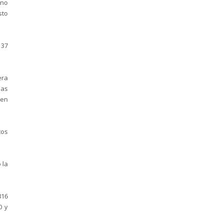
 no
sto
 37
era
las
 en
tos
 la
816
0 y