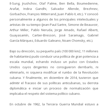
Il-Sung, Jrushchov, Olaf Palme, Ben Bella, Boumedienne,
Arafat, Indira Gandhi, Salvador Allende, Brezhnev,
Gorbachov, François Mitterrand, Juan Pablo II, etc.). Y conoció
personalmente a algunos de los principales intelectuales y
artistas de su tiempo (Jean-Paul Sartre, Simone de Beauvoir,
Arthur Miller, Pablo Neruda, Jorge Amado, Rafael Alberti,
Guayasamín, Cartier-Bresson, José Saramago, Gabriel
García Márquez, Eduardo Galeano, Noam Chomsky, etc.).
Bajo su dirección, su pequeño país (100 000 km2, 11 millones
de habitantes) pudo conducir una política de gran potencia a
escala mundial, echando incluso un pulso con Estados
Unidos cuyos dirigentes no consiguieron derribarlo, ni
eliminarlo, ni siquiera modificar el rumbo de la Revolución
cubana. Y finalmente, en diciembre de 2014, tuvieron que
admitir el fracaso de sus políticas anticubanas, su derrota
diplomática e iniciar un proceso de normalización que
implicaba el respeto del sistema político cubano.
En octubre de 1962, la Tercera Guerra Mundial estuvo a