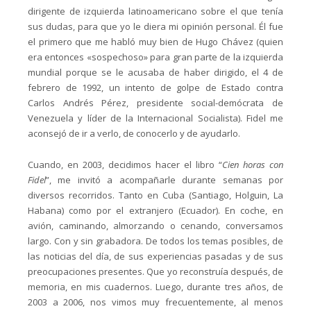
dirigente de izquierda latinoamericano sobre el que tenía
sus dudas, para que yo le diera mi opinión personal. Él fue
el primero que me habló muy bien de Hugo Chávez (quien
era entonces «sospechoso» para gran parte de la izquierda
mundial porque se le acusaba de haber dirigido, el 4 de
febrero de 1992, un intento de golpe de Estado contra
Carlos Andrés Pérez, presidente social-demócrata de
Venezuela y líder de la Internacional Socialista). Fidel me
aconsejó de ir a verlo, de conocerlo y de ayudarlo.
Cuando, en 2003, decidimos hacer el libro “
Cien horas con
Fidel
”, me invitó a acompañarle durante semanas por
diversos recorridos. Tanto en Cuba (Santiago, Holguin, La
Habana) como por el extranjero (Ecuador). En coche, en
avión, caminando, almorzando o cenando, conversamos
largo. Con y sin grabadora. De todos los temas posibles, de
las noticias del día, de sus experiencias pasadas y de sus
preocupaciones presentes. Que yo reconstruía después, de
memoria, en mis cuadernos. Luego, durante tres años, de
2003 a 2006, nos vimos muy frecuentemente, al menos