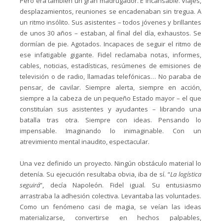
Pero era también un gran madrugador. E incansable. Viajes,
desplazamientos, reuniones se encadenaban sin tregua. A
un ritmo insólito. Sus asistentes – todos jóvenes y brillantes
de unos 30 años – estaban, al final del día, exhaustos. Se
dormían de pie. Agotados. Incapaces de seguir el ritmo de
ese infatigable gigante. Fidel reclamaba notas, informes,
cables, noticias, estadísticas, resúmenes de emisiones de
televisión o de radio, llamadas telefónicas… No paraba de
pensar, de cavilar. Siempre alerta, siempre en acción,
siempre a la cabeza de un pequeño Estado mayor – el que
constituían sus asistentes y ayudantes – librando una
batalla tras otra. Siempre con ideas. Pensando lo
impensable. Imaginando lo inimaginable. Con un
atrevimiento mental inaudito, espectacular.
Una vez definido un proyecto. Ningún obstáculo material lo
detenía. Su ejecución resultaba obvia, iba de sí. “
La logística
seguirá
”, decía Napoleón. Fidel igual. Su entusiasmo
arrastraba la adhesión colectiva. Levantaba las voluntades.
Como un fenómeno casi de magia, se veían las ideas
materializarse, convertirse en hechos palpables,