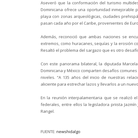
Aseveró que la conformación del turismo multidest
Dominicana ofrece una oportunidad inmejorable pa
playa con zonas arqueológicas, ciudades prehispán
pasan cada año por el Caribe, provenientes de Euro
Además, reconoció que ambas naciones se encu
extremos, como huracanes, sequías y la erosión cos
Resaltó el problema del sargazo que es otro desafío
Con este panorama bilateral, la diputada Marcel
Dominicana y México comparten desafíos comunes qu
niveles. “A 135 años del inicio de nuestras relac
aliciente para estrechar lazos y llevarlos a un nuev
En la reunión interpalamentaria que se realizó el
federales, entre ellos la legisladora priista Jaz
Rangel.
FUENTE:
newshidalgo