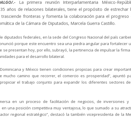
DALGO/.-
La primera reunión Interparlamentaria México-Repúbl
 años de relaciones bilaterales, tiene el propósito de estrechar 
e trasciende fronteras y fomenta la colaboración para el progreso
omática de la Cámara de Diputados, Marcela Guerra Castillo.
e diputados federales, en la sede del Congreso Nacional del país caribe
pronunció porque este encuentro sea una piedra angular para fortalecer 
se presentan hoy, por ello, subrayó, la pertinencia de impulsar la firma
idades para el desarrollo bilateral.
 Dominicana y México tienen condiciones propicias para crear importan
ene mucho camino que recorrer, el comercio es prosperidad”, apuntó p
opiciar el trabajo conjunto para expandir los diferentes sectores de
ersa en un proceso de facilitación de negocios, de inversiones y
 en una posición competitiva muy ventajosa, lo que sumado a su atract
 actor regional estratégico”, destacó la también vicepresidenta de la M