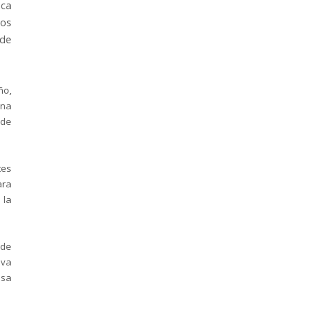
ica
los
 de
ño,
una
 de
tes
ara
 la
 de
iva
esa