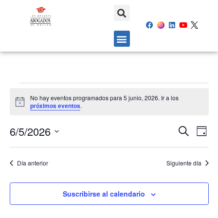
No hay eventos programados para 5 junio, 2026. Ir a los
Aviso
próximos eventos
.
6/5/2026
NAVEG
NAV
Buscar
Día
DE
Selecciona
DE
VIS
la
BÚSQU
Día anterior
Siguiente día
fecha.
DE
Y
EV
VISTAS
Suscribirse al calendario
DE