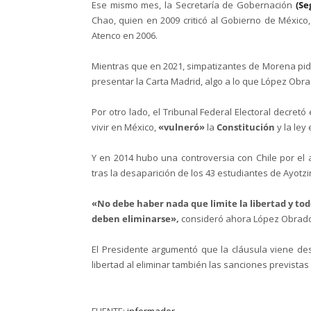
Ese mismo mes, la Secretaría de Gobernación
(Se
Chao, quien en 2009 criticó al Gobierno de México
Atenco en 2006.
Mientras que en 2021, simpatizantes de Morena pidi
presentar la Carta Madrid, algo a lo que López Obr
Por otro lado, el Tribunal Federal Electoral decret
vivir en México,
«vulneró»
la
Constitución
y la ley
Y en 2014 hubo una controversia con Chile por el 
tras la desaparición de los 43 estudiantes de Ayot
«No debe haber nada que limite la libertad y tod
deben eliminarse»,
consideró ahora López Obrado
El Presidente argumentó que la cláusula viene des
libertad al eliminar también las sanciones previstas 
FUENTE:
informador