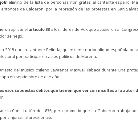
gob)
eliminó de la lista de personas non gratas al cantante español M
, entonces de Calderón, por la represión de las protestas en San Salva
eron aplicar el
artículo 33
a los líderes de Vox que acudieron al Congres
ador se negó.
ó en 2018 que la cantante Belinda, quien tiene nacionalidad española pes
 electoral por participar en actos políticos de Morena.
arresto del músico chileno Lawrence Maxwell Ilabaca durante una prote
zinapa en septiembre de ese año.
os esos supuestos delitos que tienen que ver con insultos a la autori
r.
de la Constitución de 1836, pero prometió que su Gobierno trabaja por
por «injurias al presidente».