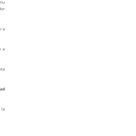
anu
dor
o a
e a
sta
dad
 la