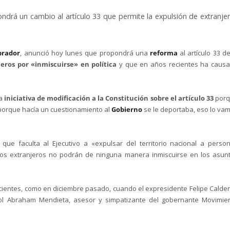
drá un cambio al artículo 33 que permite la expulsión de extranje
brador
, anunció hoy lunes que propondrá una
reforma
al artículo 33 de
eros por «inmiscuirse» en política
y que en años recientes ha caus
na
iniciativa de modificación a la Constitución sobre el artículo 33
porq
 porque hacía un cuestionamiento al
Gobierno
se le deportaba, eso lo va
al que faculta al Ejecutivo a «expulsar del territorio nacional a perso
los extranjeros no podrán de ninguna manera inmiscuirse en los asun
cientes, como en diciembre pasado, cuando el expresidente Felipe Calde
pañol Abraham Mendieta, asesor y simpatizante del gobernante Movimie