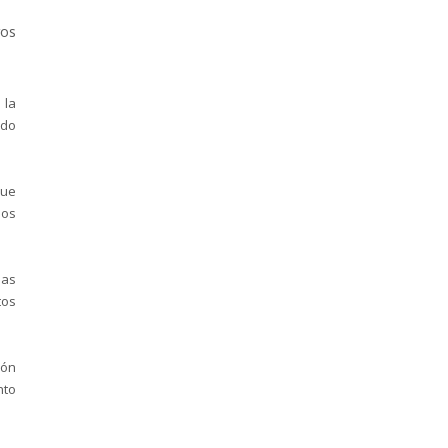
ros
 la
ado
ue
mos
nas
tos
rón
nto