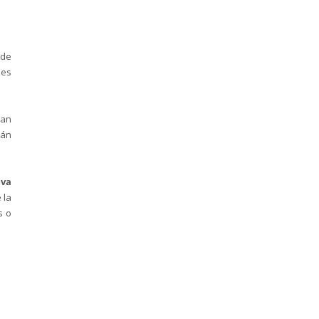
 de
les
jan
rán
va
 la
s o