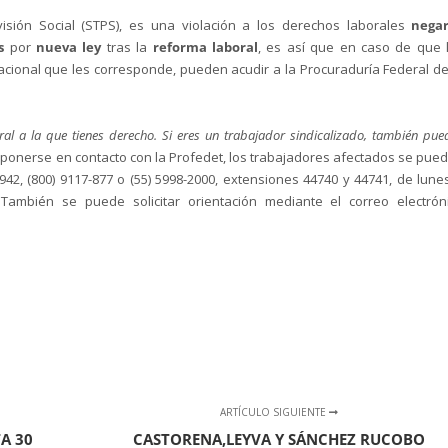
isión Social (STPS), es una violación a los derechos laborales
nega
as
por
nueva ley
tras la
reforma laboral
, es así que en caso de que 
cional que les corresponde, pueden acudir a la Procuraduría Federal de
al a la que tienes derecho. Si eres un trabajador sindicalizado, también pue
r ponerse en contacto con la Profedet, los trabajadores afectados se pue
942, (800) 9117-877 o (55) 5998-2000, extensiones 44740 y 44741, de lune
También se puede solicitar orientación mediante el correo electrón
ARTÍCULO SIGUIENTE
A 30
CASTORENA,LEYVA Y SÁNCHEZ RUCOBO