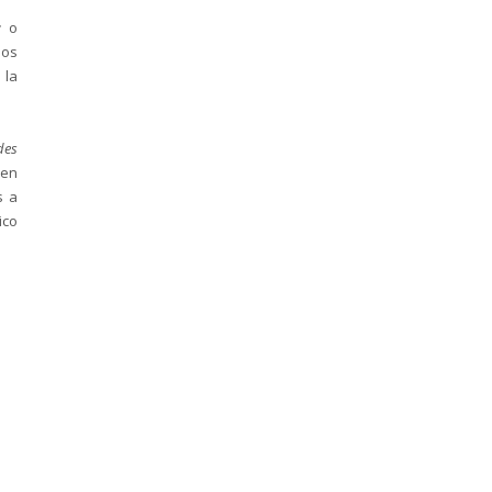
r
o
los
 la
des
den
s a
ico