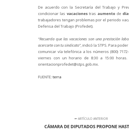
De acuerdo con la Secretaría del Trabajo y Prev
condicionar las
vacaciones
tras
aumento
de
dí
trabajadores tengan problemas por el periodo vaca
Defensa del Trabajo (Profedet).
“Recuerda que las vacaciones son una prestación labor
acercarte con tu sindicato”
, indicó la STPS. Para pode
comunicar vía telefónica a los números (800) 7172-
viernes con un horario de 8:30 a 15:00 horas. 
orientacionprofedet@stps.gob.mx.
FUENTE:
terra
ARTÍCULO ANTERIOR
CÁMARA DE DIPUTADOS PROPONE HAST