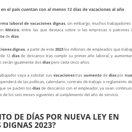
 en el país cuentan con al menos 12 días de vacaciones al año
orma laboral de vacaciones dignas
, sin embargo, muchos trabajadores
en
México
, entre las que destaca sobre si las empresas o patrones 
to
de
días
.
iones dignas
, a partir de este
2023
los millones de empleados que traba
s de 12
días
de descanso tras cumplir su primer año laboral, y aumenta
ño serán igualmente dos
días
pero cada cinco años.
abajador vaya a solicitar sus
vacaciones
tras
aumento
de
días
por
nue
ependerá de las políticas, calendario, contrato de trabajo o reglamento de
 que se pacten los
días
de descanso con el empleador, ya sean continuo
 de los seis meses siguientes al cumplimiento del año de servicio.
O DE DÍAS POR NUEVA LEY EN
 DIGNAS 2023?