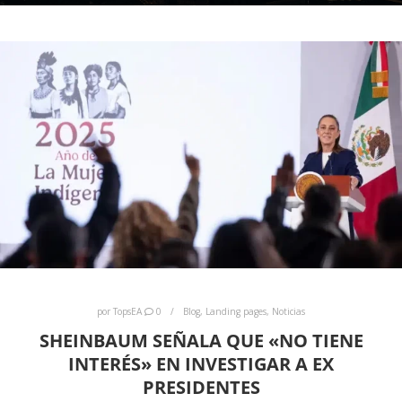
por
TopsEA
0
Blog
,
Landing pages
,
Noticias
SHEINBAUM SEÑALA QUE «NO TIENE
INTERÉS» EN INVESTIGAR A EX
PRESIDENTES