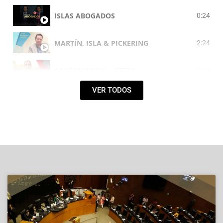
ISLAS ABOGADOS
0:24
MARTÍN, ISLA & PICKERING
2:24
SANTAMARINA + STETA
2:49
VER TODOS
CLAUDIA ELENA DE BUEN UNNA
7:32
DUMONT
1:58