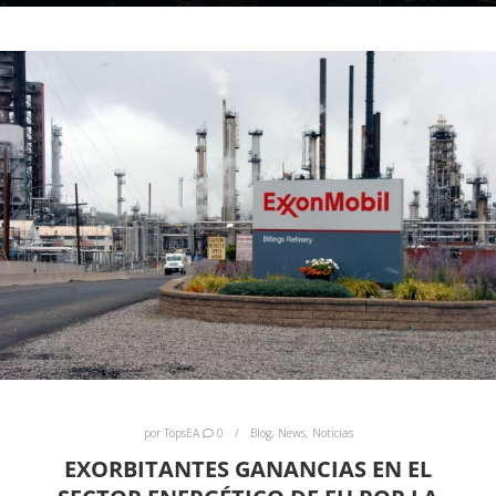
por
TopsEA
0
Blog
,
News
,
Noticias
EXORBITANTES GANANCIAS EN EL