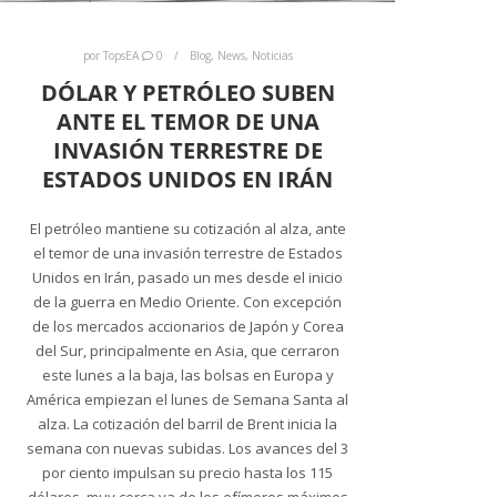
por
TopsEA
0
Blog
,
News
,
Noticias
DÓLAR Y PETRÓLEO SUBEN
ANTE EL TEMOR DE UNA
INVASIÓN TERRESTRE DE
ESTADOS UNIDOS EN IRÁN
El petróleo mantiene su cotización al alza, ante
el temor de una invasión terrestre de Estados
Unidos en Irán, pasado un mes desde el inicio
de la guerra en Medio Oriente. Con excepción
de los mercados accionarios de Japón y Corea
del Sur, principalmente en Asia, que cerraron
este lunes a la baja, las bolsas en Europa y
América empiezan el lunes de Semana Santa al
alza. La cotización del barril de Brent inicia la
semana con nuevas subidas. Los avances del 3
por ciento impulsan su precio hasta los 115
dólares, muy cerca ya de los efímeros máximos