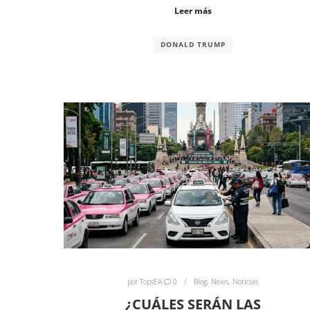
Leer más
DONALD TRUMP
por
TopsEA
0
Blog
,
News
,
Noticias
¿CUÁLES SERÁN LAS