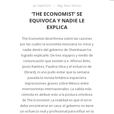
por
TopsEA
0
Blog
,
News
,
Noticias
‘THE ECONOMIST’ SE
EQUIVOCA Y NADIE LE
EXPLICA
The Economist desinforma sobre las razones
por las cuales la economía mexicana no crece y
nadie dentro del gobierno de Sheinbaum ha
logrado explicarle. De tres equipos y medio de
comunicación que existen (i.e. Alfonso Brito,
Jesús Ramírez, Paulina Silva y el esfuerzo de
Ebrard), ni uno pudo evitar que la semana
pasada la revista británica esparciera
imprecisiones graves sobre México entre
inversionistas internacionales. La salida más
cómoda es atribuir esto a la postura ortodoxa
de The Economist. La realidad es que el error
debe encontrarse en casa: el gobierno no tiene
un esfuerzo real y profesional para influir en la