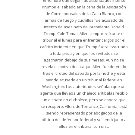
El hombre que según las autoridades intentó
irrumpir el sábado en la cena de la Asociación
de Corresponsales de la Casa Blanca, con
armas de fuego y cuchillos fue acusado de
intento de asesinato del presidente Donald
Trump. Cole Tomas Allen compareció ante el
tribunal el lunes para enfrentar cargos por el
caótico incidente en que Trump fuera evacuado
a toda prisa y en que los invitados se
agacharon debajo de sus mesas. Aun no se
revela el motivo del ataque Allen fue detenido
tras el tiroteo del sábado por la noche y está
siendo acusado en un tribunal federal en
Washington. Las autoridades señalan que un
agente que llevaba un chaleco antibalas recibió
un disparo en el chaleco, pero se espera que
se recupere. Allen, de Torrance, California, está
siendo representado por abogados de la
oficina del defensor federal y se sentó junto a
ellos en el tribunal con un…