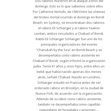
Dos rabinos murieron en el ataque a tiros del
domingo. Esto es lo que sabemos sobre ellos
Por Catherine Nicholls, de CNN Entre las víctimas
del tiroteo mortal ocurrido el domingo en Bondi
Beach, en Sydney, se encontraban dos rabinos:
el rabino Eli Schlanger y el rabino Yaakov
Levitan, ambos vinculados a Chabad of Bondi.
Rabbi Eli Schlanger Schlanger fue uno de los
principales organizadores del evento
“Chanukah by the Sea” en Bondi Beach y se
desempeñaba como rabino asistente en
Chabad of Bondi, según informó la organización
judía. Tenía 41 años y cinco hijos, entre ellos un
bebé que había nacido apenas dos meses
atrás, señaló Chabad. Nacido en Londres,
Schlanger estudió en Francia antes de ser
ordenado rabino en Brooklyn, en la ciudad de
Nueva York, de acuerdo con la organización.
Además de su labor como rabino asistente,
también se desempeñaba como capellán
comunitario en hospitales y prisiones,…