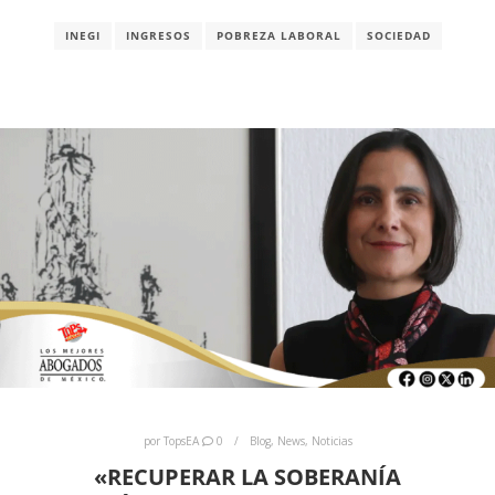
INEGI
INGRESOS
POBREZA LABORAL
SOCIEDAD
por
TopsEA
0
Blog
,
News
,
Noticias
«RECUPERAR LA SOBERANÍA