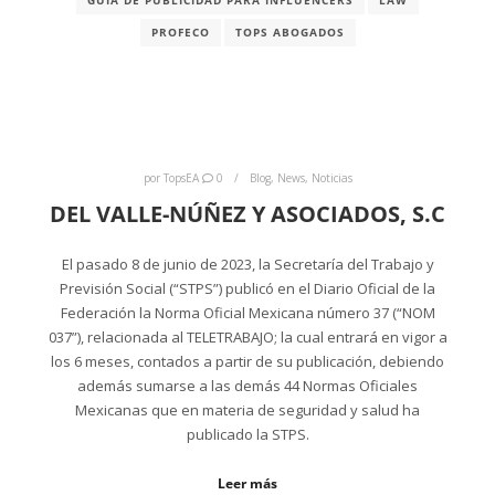
GUÍA DE PUBLICIDAD PARA INFLUENCERS
LAW
PROFECO
TOPS ABOGADOS
por
TopsEA
0
Blog
,
News
,
Noticias
DEL VALLE-NÚÑEZ Y ASOCIADOS, S.C
El pasado 8 de junio de 2023, la Secretaría del Trabajo y
Previsión Social (“STPS”) publicó en el Diario Oficial de la
Federación la Norma Oficial Mexicana número 37 (“NOM
037”), relacionada al TELETRABAJO; la cual entrará en vigor a
los 6 meses, contados a partir de su publicación, debiendo
además sumarse a las demás 44 Normas Oficiales
Mexicanas que en materia de seguridad y salud ha
publicado la STPS.
Leer más