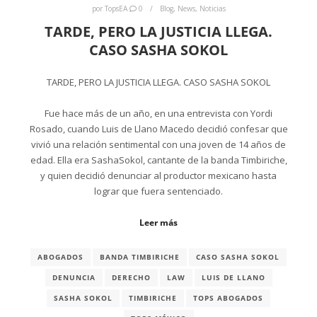
por
TopsEA
0
Blog
,
News
,
Noticias
TARDE, PERO LA JUSTICIA LLEGA.
CASO SASHA SOKOL
TARDE, PERO LA JUSTICIA LLEGA. CASO SASHA SOKOL
Fue hace más de un año, en una entrevista con Yordi
Rosado, cuando Luis de Llano Macedo decidió confesar que
vivió una relación sentimental con una joven de 14 años de
edad. Ella era SashaSokol, cantante de la banda Timbiriche,
y quien decidió denunciar al productor mexicano hasta
lograr que fuera sentenciado.
Leer más
ABOGADOS
BANDA TIMBIRICHE
CASO SASHA SOKOL
DENUNCIA
DERECHO
LAW
LUIS DE LLANO
SASHA SOKOL
TIMBIRICHE
TOPS ABOGADOS