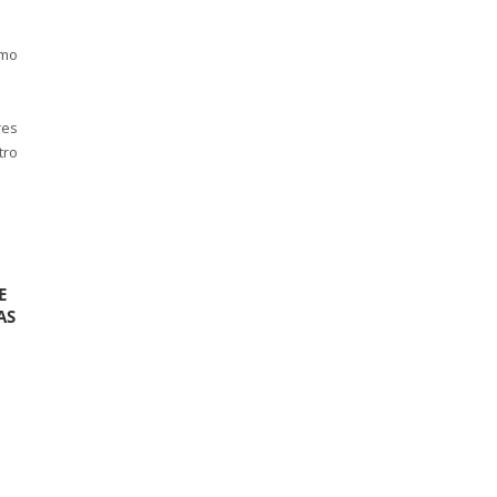
omo
res
tro
E
AS