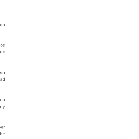
nda
los
que
cen
dad
a a
r y
ber
ebe