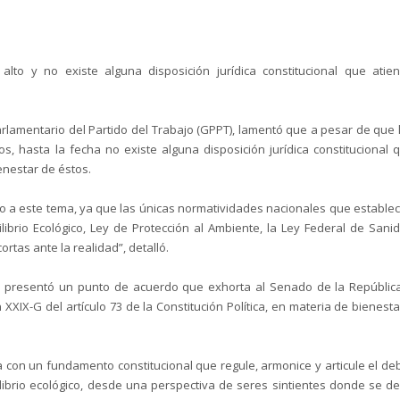
lto y no existe alguna disposición jurídica constitucional que atie
rlamentario del Partido del Trabajo (GPPT), lamentó que a pesar de que 
s, hasta la fecha no existe alguna disposición jurídica constitucional 
enestar de éstos.
o a este tema, ya que las únicas normatividades nacionales que estable
librio Ecológico, Ley de Protección al Ambiente, la Ley Federal de Sani
rtas ante la realidad”, detalló.
co presentó un punto de acuerdo que exhorta al Senado de la Repúblic
 XXIX-G del artículo 73 de la Constitución Política, en materia de bienesta
a con un fundamento constitucional que regule, armonice y articule el de
uilibrio ecológico, desde una perspectiva de seres sintientes donde se d